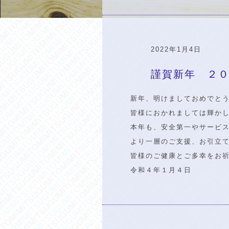
2022年1月4日
謹賀新年 ２
新年、明けましておめでと
皆様におかれましては輝か
本年も、安全第一やサービ
より一層のご支援、お引立
皆様のご健康とご多幸をお
令和４年１月４日