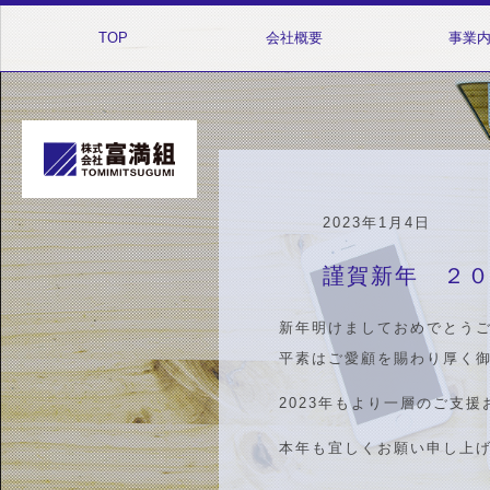
TOP
会社概要
事業
2023年1月4日
謹賀新年 ２
新年明けましておめでとう
平素はご愛顧を賜わり厚く
2023年もより一層のご支
本年も宜しくお願い申し上