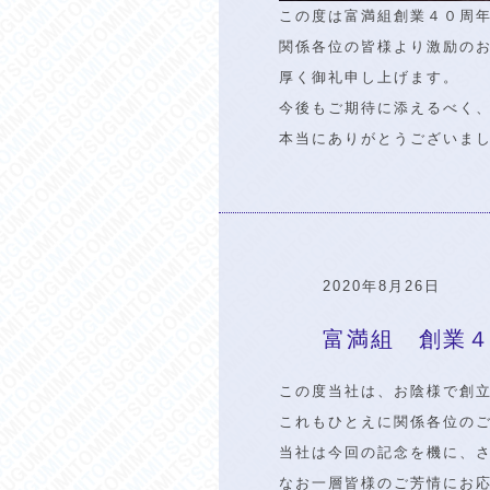
この度は富満組創業４０周
関係各位の皆様より激励の
厚く御礼申し上げます。
今後もご期待に添えるべく
本当にありがとうございま
2020年8月26日
富満組 創業
この度当社は、お陰様で創
これもひとえに関係各位の
当社は今回の記念を機に、
なお一層皆様のご芳情にお