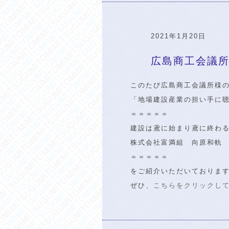
2021年1月20日
広島商工会議
このたび広島商工会議所様
「地場建設産業の担い手に
＝＝＝＝＝
建設は鳶に始まり鳶に終わ
株式会社富満組 向原和軌
＝＝＝＝＝
をご紹介いただいておりま
ぜひ、
こちらをクリックし