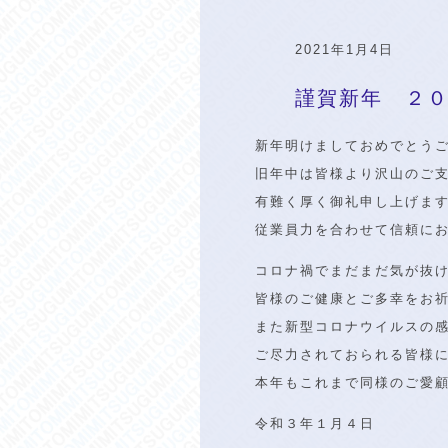
2021年1月4日
謹賀新年 ２
新年明けましておめでとう
旧年中は皆様より沢山のご
有難く厚く御礼申し上げま
従業員力を合わせて信頼に
コロナ禍でまだまだ気が抜
皆様のご健康とご多幸をお
また新型コロナウイルスの
ご尽力されておられる皆様
本年もこれまで同様のご愛
令和３年１月４日